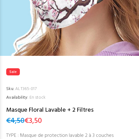
Sale
Sku:
ALT365-017
Availability:
En stock
Masque Floral Lavable + 2 Filtres
€
4,50
€
3,50
Le
Le
TYPE : Masque de protection lavable 2 à 3 couches