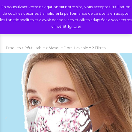
En poursuivant votre navigation sur notre site, vous acceptez l'utilisation
de cookies destinés à améliorer la performance de ce site, à en adapter
les fonctionnalités et à avoir des services et offres adaptées à vos centres
d'intérêt.
Ignorer
Produits
>
Réutilisable
> Masque Floral Lavable + 2 Filtres