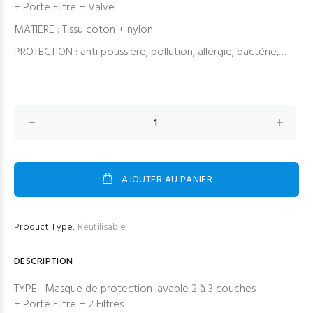
prix
prix
+ Porte Filtre + Valve
initial
actuel
MATIERE : Tissu coton + nylon
était :
est :
PROTECTION : anti poussière, pollution, allergie, bactérie,…
€4,50.
€3,50.
Masque
Floral
Lavable
+
2
AJOUTER AU PANIER
Filtres
quantity
Product Type:
Réutilisable
DESCRIPTION
TYPE : Masque de protection lavable 2 à 3 couches
+ Porte Filtre + 2 Filtres