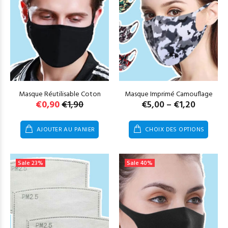
Masque Réutilisable Coton
Masque Imprimé Camouflage
Le
Le
Plage
€
0,90
€
1,90
€
5,00
–
€
1,20
prix
prix
de
initial
actuel
prix :
AJOUTER AU PANIER
CHOIX DES OPTIONS
était :
est :
€1,20
€1,90.
€0,90.
à
€5,00
Sale
23%
Sale
40%