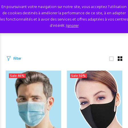
En poursuivant votre navigation sur notre site, vous acceptez l'utilisation
de cookies destinés à améliorer la performance de ce site, à en adapter
les fonctionnalités et à avoir des services et offres adaptées à vos centres
d'intérêt.
Ignorer
Filter
Sale
46%
Sale
50%