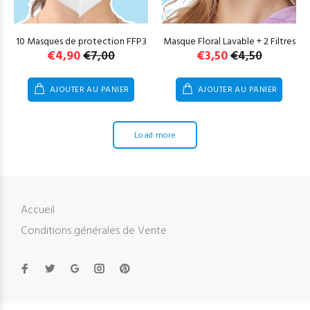
10 Masques de protection FFP3
Masque Floral Lavable + 2 Filtres
Le
Le
Le
Le
€
4,90
€
7,00
€
3,50
€
4,50
prix
prix
prix
prix
initial
actuel
initial
actuel
AJOUTER AU PANIER
AJOUTER AU PANIER
était :
est :
était :
est :
€7,00.
€4,90.
€4,50.
€3,50.
Load more
Accueil
Conditions générales de Vente