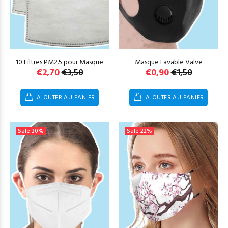
10 Filtres PM2.5 pour Masque
Masque Lavable Valve
Le
Le
Le
Le
€
2,70
€
3,50
€
0,90
€
1,50
prix
prix
prix
prix
initial
actuel
initial
actuel
AJOUTER AU PANIER
AJOUTER AU PANIER
était :
est :
était :
est :
€3,50.
€2,70.
€1,50.
€0,90.
Sale
30%
Sale
22%