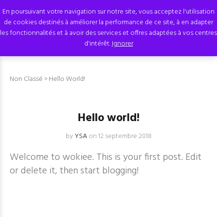
En poursuivant votre navigation sur notre site, vous acceptez l'utilisation
de cookies destinés à améliorer la performance de ce site, à en adapter
les fonctionnalités et à avoir des services et offres adaptées à vos centres
d'intérêt.
Ignorer
Non Classé
> Hello World!
Hello world!
by
YSA
on 12 septembre 2018
Welcome to
wokiee
. This is your first post. Edit
or delete it, then start blogging!